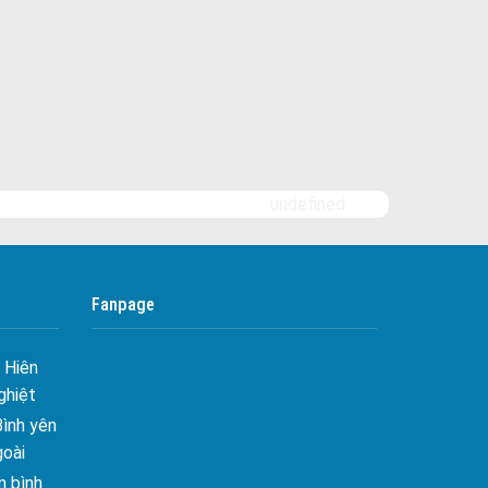
undefined
 Tối ưu
Fanpage
 Hiên
ghiệt
Bình yên
goài
 bình