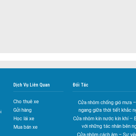
Đa dạng màu sắc cửa nhôm –
Dịch Vụ Liên Quan
Đối Tác
màu sắc Kiến Trúc
Cửa nhôm chống gió mưa –
Cho thuê xe
ngang giữa thời tiết khắc n
Gửi hàng
i
Cửa nhôm kín nước kín khí – 
Học lái xe
với những tác nhân bên n
Mua bán xe
Cửa nhôm cách âm – Sự yên